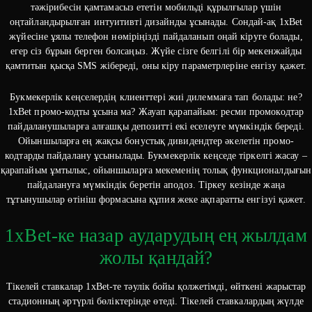
тәжірибесін қамтамасыз ететін мобильді құрылғылар үшін
оңтайландырылған интуитивті дизайнды ұсынады. Сондай-ақ 1xBet
жүйесіне ұялы телефон нөміріңізді пайдаланып оңай кіруге болады,
егер сіз бұрын берген болсаңыз. Жүйе сізге белгілі бір мекенжайды
қамтитын қысқа SMS жібереді, оны кіру параметрлеріне енгізу қажет.
Букмекерлік кеңселердің клиенттері жиі дилеммаға тап болады: не?
1xBet промо-кодты ұсына ма? Жауап қарапайым: ресми промокодтар
пайдаланушыларға алғашқы депозитті екі еселеуге мүмкіндік береді.
Ойыншыларға ең жақсы бонустық дивидендтер әкелетін промо-
кодтарды пайдалану ұсынылады. Букмекерлік кеңседе тіркелгі жасау –
қарапайым ұмтылыс, ойыншыларға мекеменің толық функционалдығын
пайдалануға мүмкіндік беретін аподоз. Тіркеу кезінде жаңа
тұтынушылар өтініш формасына құпия жеке ақпаратты енгізуі қажет.
1xBet-ке назар аударудың ең жылдам
жолы қандай?
Тікелей ставкалар 1xBet-те тәулік бойы қолжетімді, өйткені жарыстар
стадионның әртүрлі бөліктерінде өтеді. Тікелей ставкалардың жүлде