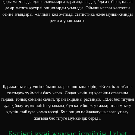
қоры матч алдындағы ставкаларға қарағанда әлдеқайда аз, бірақ ол әлі
де әр матчта әртүрлі опцияларды ұсынады. Ойыншыларға көптеген
бейне ағындары, жалпыға қол жетімді статистика және мульти-жанды
режим ұсынылады.
Қаражатты салу үшін ойыншылар өз шотына кіріп, «Есептік жазбаны
толтыру» түймесін басу керек. Содан кейін ең қолайлы ставканы
таңдап, толық соманы салып, транзакцияны растаңыз. 1xBet бәс тігуден
аулақ болу мүмкіндігін ұсынады, бұл қате болжау салдарынан ұтылу
қаупін азайтуға көмектеседі. Бұл опция пайдаланушыларға ұтылу
жағына бәс тігуге мүмкіндік береді.
Бүгінгі күні жұмыс істейтін 1xbet