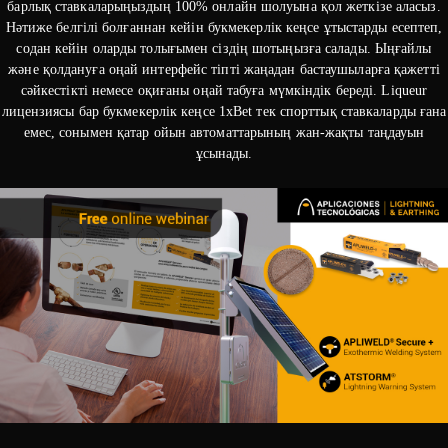
барлық ставкаларыңыздың 100% онлайн шолуына қол жеткізе аласыз.
Нәтиже белгілі болғаннан кейін букмекерлік кеңсе ұтыстарды есептеп,
содан кейін оларды толығымен сіздің шотыңызға салады. Ыңғайлы
және қолдануға оңай интерфейс тіпті жаңадан бастаушыларға қажетті
сәйкестікті немесе оқиғаны оңай табуға мүмкіндік береді. Liqueur
лицензиясы бар букмекерлік кеңсе 1xBet тек спорттық ставкаларды ғана
емес, сонымен қатар ойын автоматтарының жан-жақты таңдауын
ұсынады.