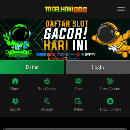
Beranda
Slot Online
Live Casino
Sportsbook
Arcade
Togel Online
Daftar
Login
Poker
Whatsapp
Home
Hot Games
Slots
Live Casino
Telegram
Sports
Arcade
Poker
Togel Online
Livechat