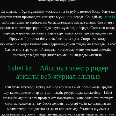
Ең алдымен, бұл мүмкіндік қосымша тегін рубль немесе басқа бонустар
беретін тегін промокодты енгізуге мүмкіндік береді.
Сондай-ақ
1xbet kz
пайдаланушылар серіктестік бағдарламасына қатыса алады, бұл оларға
сұралған инвесторлардан пайда алуға мүмкіндік береді. Сонымен қатар,
барлық жарнамалық қызметтерге кіру ашық және тіркелгіңізден тыс
біреумен бір топта болуға тыйым салынады. Спортпен қатар,
букмекерлік кеңсе казино ойындарының үлкен таңдауын ұсынады. 1xbet
Casino слоттар, үстел ойындары, лотереялар және жетекші әлемдік
провайдерлердің тірі дилерлерімен ойындарды қамтиды.
1xbet kz – Айыппұл электр ридер
арқылы веб-журнал алыңыз
Тегін ұтыс тігулерді тіркеу кезінде арнайы 1xBet промо-коды арқылы
алу керек, әдетте олар әртүрлі пәндік ресурстарда қолжетімді. 1xBet
шотынан ақшаны алу процесі өте қарапайым және балансты толтыру
сияқты. Қаражатты алу басқа депозит әдістері үшін қолданылатын
мәліметтерді пайдалана отырып қол жетімді. Үздіксіз жұмысты
қамтамасыз ету және пайдаланушыларға кез келген уақытта бәс тігуге