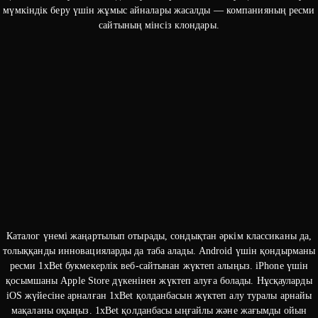
мүмкіндік беру үшін жұмыс айналары жасалды — компанияның ресми
сайтының мінсіз клондары.
Каталог үнемі жаңартылып отырады, сондықтан әркім классиканы да,
толыққанды инновацияларды да таба алады. Android үшін қондырманы
ресми 1xBet букмекерлік веб-сайтынан жүктеп алыңыз. iPhone үшін
қосымшаны Apple Store дүкенінен жүктеп алуға болады. Нұсқауларды
iOS жүйесіне арналған 1xBet қолданбасын жүктеп алу туралы арнайы
мақаланы оқыңыз. 1xBet қолданбасы ыңғайлы және жағымды ойын