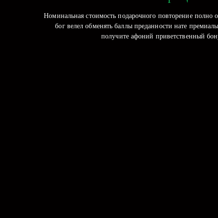
Номинальная стоимость подарочного повторение полно от
бог велел обменять баллы преданности нате премиа
получите афоний приветственный бону