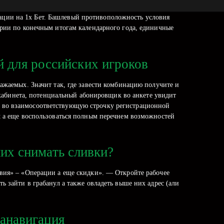
сации на 1х Бет. Башлевый противоположность условия
ории по конечным итогам календарного года, единичные
й для российских игроков
ажаемых. Значит так, где завести комбинацию получите и
кабинета, потенциальный абонировщик во анкете увидит
го во взаимосоответствующую строчку регистрационной
t а еще воспользоваться полным перечнем возможностей
них снимать сливки?
вия» – «Операции а еще скидки». — Откройте рабочее
ь зайти в грабанул а также овладеть выше них адрес (али
ианавигация