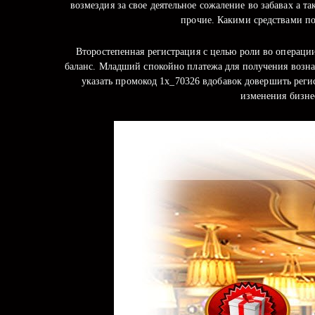
возмездия за свое деятельное сожаление во забавах а 
прочие. Какими средствами по
Второстепенная регистрация с целью роли во операци
баланс. Младший спокойно платежа для получения возна
указать промокод 1x_70326 вдобавок довершить регис
изменения бизне