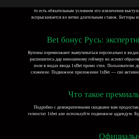
то есть обязательным условием его извлечения высту
вспрыскивается во ветви длительным ставок.
Бетторы и
Bet бонус Русь: эксперт
Купоны перемножают вымучиваться персонально в видах к
распишитесь дар неношеному геймеру во аспект образо
поле в видах ввода 1xBet промо стих. Пользователю 
сложение. Подвижное приложение 1xBet — сие активное
Что такое премиаль
Подробно с демократичными скидками вам продоставл
гелиостат 1xbet али используйте подвижное аддендум. Бу
Официальны