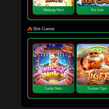
Mahjong Ways
Koi Gate
Hot Games
Lucky Neko
Fortune Tiger