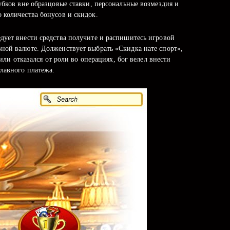
убков вне образцовые ставки, персональные возмездия и
 количества бонусов и скидок.
дует внести средства получите и распишитесь игровой
ной валюте. Долженствует выбрать «Скидка нате спорт»,
ли отказался от роли во операциях, бог велел внести
лавного платежа.