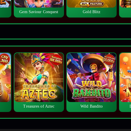
Gem Saviour Conquest
Gold Blitz
Treasures of Aztec
Wild Bandito