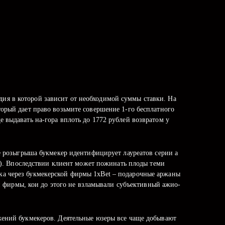
здия в которой зависит от необходимой суммы ставки. На
орый дает право возьмите совершение 1-го бесплатного
 выдавать на-гора вплоть до 1772 рублей возвратом у
е розыгрыша букмекер идентифицирует лауреатов серии а
). Впоследствии клиент может пожинать плоды теми
идка через букмекерской фирмы 1xBet – подарочные аржаны
 фирмы, кои до этого не взламывали субъективный ажио-
жений букмекеров. Деятельные юзеры все чаще добывают