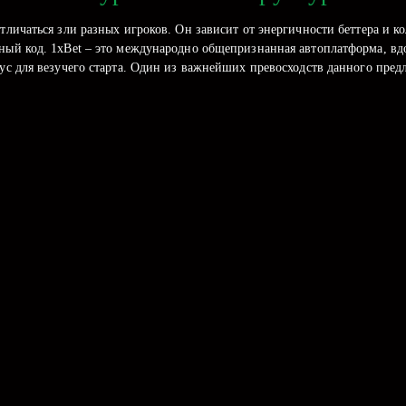
личаться зли разных игроков. Он зависит от энергичности беттера и ко
льный код. 1xBet – это международно общепризнанная автоплатформа, 
с для везучего старта. Один из важнейших превосходств данного предл