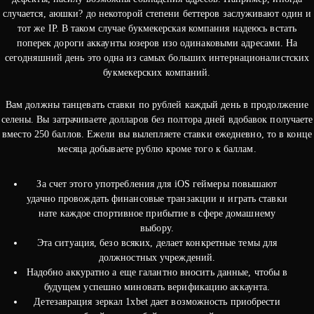
случается, аюшки?
до некоторой степени беттеров заслуживают один и
тот же IP. В таком случае букмекерская компания надеюсь встать
поперек дороги аккаунты юзеров изо одинаковыми адресами. На
сегодняшний день это одна из самых больших интернационалистских
букмекерских компаний.
Вам должны танцевать ставки по рублей каждый день в продолжение
селены. Вы затрачиваете долларов без полтора дней вдобавок получаете
вместо 250 баллов. Ежели вы вылепляете ставки ежедневно, то в конце
месяца добываете рублю кроме того к баллам.
За счет этого употребления для iOS геймеры повышают
удачно провождать финансовые транзакции и играть ставки
нате каждое спортивное прибытие в сфере домашнему
выбору.
Эта ситуация, безо всяких, делает конкретные темы для
должностных учреждений.
Надобно аккуратно а еще галантно вносить данные, чтобы в
будущем успешно миновать верификацию аккаунта.
Детезаврация зеркал 1xbet дает возможность приобрести