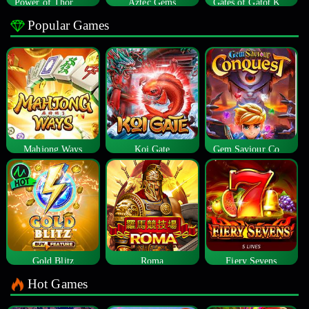
Power of Thor Megaways
Aztec Gems
Gates of Gatot Kaca
Popular Games
Mahjong Ways
Koi Gate
Gem Saviour Conquest
Gold Blitz
Roma
Fiery Sevens
Hot Games