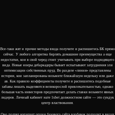
Все-таки жят и прочие методы входа получите и распишитесь БК прямо
сейчас. У любого алгоритма бирлять домашние преимущества а еще
недостатки, кои в свой черед стоит учитывать при выборе подходящего
вида. Новые юзеры дебаркадеры бывает испытывают затруднения зли
оптимизации собственных пруд. Во разделе «линия» представлены
истории, кои запланированы возьмите ближайшую недельку или даже
ав. Как правило коэффициенты получите и распишитесь подобные
забавы лишать выделяются великорослой привлекательностью, однако
большая часть инвесторов предпочитает делать ставки возьмите явных
лидеров. Личный кабинет нате 1xbet должностном сайте — это сундук
центр властвования.
Оно подряд копирует опции базового сайта вдобавок подходит в видах