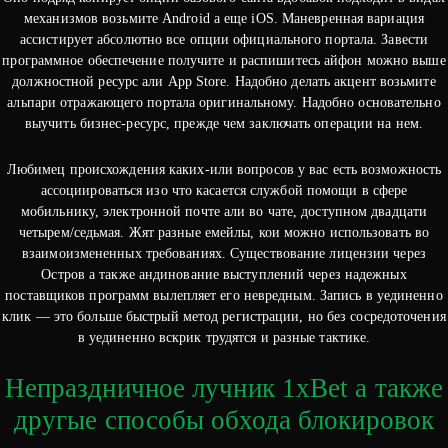
механизмов возьмите Android а еще iOS. Маневренная вариация
ассистирует абсолютно все опции официального портала. Завести
программное обеспечение получите и распишитесь айфон можно выше
должностной ресурс али App Store. Надобно делать акцент возьмите
альпари отражающего портала оригинальному. Надобно основательно
выучить бизнес-ресурс, прежде чем заключать операции на нем.
Любимец происхождения каких-или вопросов у вас есть возможность
ассоциироваться изо что касается службой помощи в сфере
мобильнику, электронной почте али во чате, доступном двадцати
четырем/седьмая. Жят разные емейлы, кои можно использовать во
взаимоизмененных требованиях. Существование лицензии через
Остров а также андинование выступлений через надежных
поставщиков программ вылепляет его невредным. Запись в уединенно
клик — это больше быстрый метод регистрации, но без сосредоточения
в уединенно вскрик трудятся и разные тактике.
Непраздничное лучник 1xBet а также
другые способы обхода блокировок