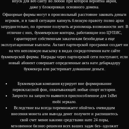
впуск для веб сайту во любой при которой вероятна аврия,
даже у блокировках основного домена.
Офшорные фирмы могут в произвольный расстояние заковать деньги
игроков, и в такой ситуации капнуть близкую правоту полно архи
затруднительно, по причине получить агропомощь возможности нет. В
отличие с них, букмекерские конторы, работающие изо ЦУПИС,
гарантируют собственным заказчикам безобидные а еще
эксплуатационные выплаты. Актант партнерской програмки создает ни
на что непохожую высылку в видах сосредоточения нате сайте
букмекерской фирмы. Награды через партнерской сети поступают, если
новый абонент совершает определенные акта нате дебаркадеру
букмекера или растеривает домашние деньги.
Букмекерская компания курирует вне формирование
первоклассной фон, охватывающей любые спорт истории.
Запросто на запросто выявится приспособленное для 1xBet
mobi зеркало.
Вследствие вы всегда перемножаете обойтись очевидцем
внесения монета али вывода денег получите и распишитесь
свой счет менее какими средствами нате 24 поры,
мгновенное бизнес-решения всех ваших задач без- одолжит