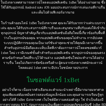
ในบังกลาเทศสามารถดาวน์โหลดแอปพลิเคชัน 1xBet ได้อย่างง่ายดาย ซึ่ง
ใช้ได้กับอุปกรณ์ Android และ iOS มอบประสบการณ์การเล่นเกมที่ราบรื่น
และเต็มไปด้วยฟีเจอร์มากมาย
ในร้านค้าออนไลน์ 1xBet ในบังกลาเทศ คุณจะได้รับมากกว่าแค่ระบบการ
เล่น คุณจะได้รับประสบการณ์ที่ราบรื่นและสนุกสนานที่ปรับแต่งให้เข้ากับ
ทุกอุปกรณ์ ปัญหาสำคัญเกี่ยวกับแอปพลิเคชันมือถือใหม่นี้เกี่ยวข้องกับพื้นที่
ว่างในอุปกรณ์ของคุณ หากแอปพลิเคชันของคุณไม่ทำงาน การอัปเดต
ระบบปฏิบัติการของคุณเป็นเวอร์ชันล่าสุดจะช่วยให้คุณมีเวลามากขึ้น
สำหรับอุปกรณ์มือถือและแท็บเล็ตที่เราต้องการดาวน์โหลดซอฟต์แวร์
1xbet ใหม่ เรามีเกณฑ์ขั้นต่ำสำหรับแอปพลิเคชัน หากอุปกรณ์ของคุณตรง
ตามข้อกำหนดใหม่ที่ระบุไว้ด้านล่าง แอปพลิเคชันใหม่จะทำงานได้อย่าง
ราบรื่น โดยไม่เกิดการขัดข้องหรือค้าง ผู้คนจากบังกลาเทศมักจะดาวน์
โหลดแอป 1xbet เพราะมีประโยชน์หลายประการ
ในซอฟต์แวร์ 1xBet
อย่างไรก็ตาม เนื่องจากตัวเลือกและคำแนะนำเหล่านี้มีมากมายมหาศาล
คุณเพียงแค่ต้องหมั่นตรวจสอบข้อมูลเล็กน้อย และคุณสามารถเรียนรู้ทุก
อย่างได้ที่ 1xBet บังกลาเทศ เว็บไซต์มีความคล่องตัวสูง ใช่ จำเป็นต้องมี
การตรวจสอบ KYC ก่อนการถอนเงินเพื่อความปลอดภัยของบัญชี 1xBet BD