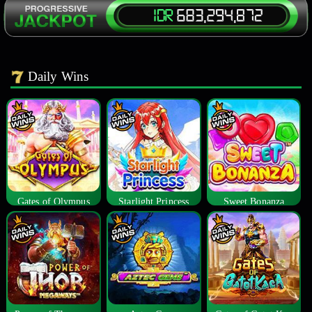
Daily Wins
Gates of Olympus
Starlight Princess
Sweet Bonanza