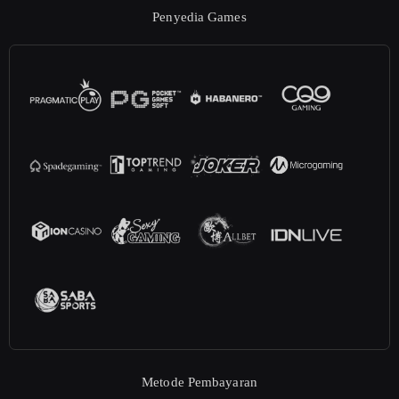
Penyedia Games
Metode Pembayaran