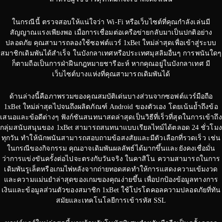
ในกรณีนี้ ตรวจสอบให้แน่ใจว่า Wi-Fi หรือเว็บไซต์ที่คุณกำลังเล่นมี
สัญญาณแรงเพียงพอ เมื่อการเชื่อมต่อเครือข่ายกลับมาเป็นปกติอย่าง
ปลอดภัย คุณสามารถลองใช้ซอฟต์แวร์ 1xBet ใหม่ล่าสุดเพื่อเข้าสู่ระบบ
สมาชิกเดิมพันได้สำเร็จ ในบังกลาเทศหรือประเทศมุสลิมอื่นๆ การพนันใดๆ
ก็ตามถือเป็นการฝ่าฝืนกฎหมายชารีอะห์ หากคุณอยู่ในบังกลาเทศ มี
เว็บไซต์บางแห่งที่คุณสามารถเดิมพันได้
ด้านล่างนี้คือภาพรวมของคุณสมบัติเด่นบางส่วนจากซอฟต์แวร์มือถือ
1xBet ใหม่ล่าสุดไปจนถึงผลิตภัณฑ์ Android ของตัวเอง โดยเน้นย้ำถึงข้อ
เสนอและข้อดีต่างๆ ฟังก์ชันสนทนาสดล่าสุดเป็นวิธีที่เร็วที่สุดในการเข้าถึง
กลุ่มสนับสนุนของ 1xBet สามารถสนทนาแบบเรียลไทม์ได้ตลอด 24 ชั่วโมง
ทุกวัน ทำให้นักพนันสามารถสอบถามข้อสงสัยและมีตัวเลือกที่รวดเร็ว เช่น
ในกรณีของกิจกรรม คุณอาจเดิมพันผลลัพธ์ได้มากขึ้นและยังคงเชื่อมั่น
ว่าการแข่งขันครั้งต่อไปจะตรงกับวันจริง ในคาสิโน ความสามารถในการ
เดิมพันรูเล็ตหรือเกมไพ่หลังจากถ่ายทอดสดทำให้การแสดงความเข้มงวด
และความแม่นยำล่าสุดของเกมของคุณง่ายขึ้น เพื่อปกป้องข้อมูลทางการ
เงินและข้อมูลส่วนตัวของสมาชิก 1xBet ใช้โปรโตคอลความปลอดภัยที่ทัน
สมัยและเทคโนโลยีการเข้ารหัส SSL