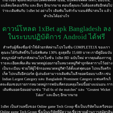
เกี่ยวข้อง คุณจะพบกับแบล็คแจ็คหลายมือ, แบล็คแจ็คคลาสสิก, ออปชั่น,
แบล็คแจ็คอเมริกัน และอื่นๆ อีกมากมาย ตอนนี้คุณจะไม่ต้องสงสัยอีกต่อไป
ว่าจะเดิมพันกับ 1xBet bd อย่างไร เดิมพันในทัวร์นาเมนต์ที่น่าสนใจ แล้ว
ทำเงินได้อย่างไร
ดาวน์โหลด 1xBet apk Bangladesh ลง
ในระบบปฏิบัติการ Android ได้ฟรี
สำหรับผู้ที่ลงชื่อเข้าใช้ด้วยรหัสผ่านโปรโมชั่น COMPLETE1X ของเรา
คุณจะได้รับสิทธิ์รับโบนัสพิเศษ 130% สูงสุดถึง 15,600 บาท เรามีคู่มือฉบับ
สมบูรณ์สำหรับรหัสผ่านโปรโมชั่น 1xBet BD ฉบับใหม่ หากคุณต้องการดู
รายละเอียดเพิ่มเติม หมวดหมู่ย่อยภายในหมวดหมู่กีฬาถูกจัดตารางไว้อย่าง
เป็นระเบียบ ช่วยให้ผู้ใช้กรองหมวดหมู่กีฬาได้ตั้งแต่ฟุตบอล ไปจนถึงคริก
เก็ต ไปจนถึงอีสปอร์ต ผู้เล่นยังสามารถเดิมพันในลีกยอดนิยมบางลีก เช่น
Indian Largest Category และ Bangladesh Prominent Category แฟนคริกเก็
ตจะต้องชอบรายการหมวดหมู่การพนันที่ครอบคลุมใหม่นี้อย่างแน่นอน การ
เดิมพันยอดนิยมอย่างเช่น "Full 6s of the matches" และ "Greatest Wicket
Taker" และอื่นๆ อีกมากมาย
1xBet เป็นส่วนหนึ่งของ Online game Tech Group ซึ่งเป็นบริษัทในเครือของ
Online game Tech Group ซึ่งเป็นบริษัทที่มีความเชี่ยวชาญด้านการสมัครสิน