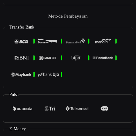
Metode Pembayaran
Transfer Bank
Pulsa
E-Money