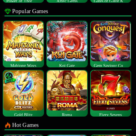
Power of Thor Megaways
Aztec Gems
Gates of Gatot Kaca
Popular Games
Mahjong Ways
Koi Gate
Gem Saviour Conquest
Gold Blitz
Roma
Fiery Sevens
Hot Games