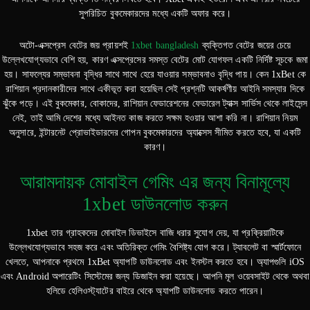
সুপরিচিত বুকমেকারদের মধ্যে একটি অফার করে।
অটো-এক্সপ্রেস বেটের জয় প্রায়শই
1xbet bangladesh
ব্যক্তিগত বেটের জয়ের চেয়ে
উল্লেখযোগ্যভাবে বেশি হয়, কারণ এক্সপ্রেসের সমস্ত বেটের মোট যোগফল একটি নির্দিষ্ট সূচকে জমা
হয়। সাফল্যের সম্ভাবনা বৃদ্ধির সাথে সাথে হেরে যাওয়ার সম্ভাবনাও বৃদ্ধি পায়। কেন 1xBet কে
রাশিয়ান প্রদানকারীদের সাথে একীভূত করা হয়েছিল সেই প্রশ্নটি আকর্ষণীয় আইনি সমস্যার দিকে
ঝুঁকে পড়ে। এই বুকমেকার, বোকাদের, রাশিয়ান ফেডারেশনের ফেডারেল ট্যাক্স সার্ভিস থেকে লাইসেন্স
নেই, তাই আমি দেশের মধ্যে আইনত কাজ করতে সক্ষম হওয়ার আশা করি না। রাশিয়ান নিয়ম
অনুসারে, ইন্টারনেট প্রোভাইডারদের গোপন বুকমেকারদের অ্যাক্সেস সীমিত করতে হবে, যা একটি
কারণ।
আরামদায়ক মোবাইল গেমিং এর জন্য বিনামূল্যে
1xbet ডাউনলোড করুন
1xbet তার গ্রাহকদের মোবাইল ডিভাইসে বাজি ধরার সুযোগ দেয়, যা প্রক্রিয়াটিকে
উল্লেখযোগ্যভাবে সহজ করে এবং অতিরিক্ত গেমিং বৈশিষ্ট্য যোগ করে। ট্যাবলেট বা স্মার্টফোনে
খেলতে, আপনাকে প্রথমে 1xBet অ্যাপটি ডাউনলোড এবং ইনস্টল করতে হবে। অ্যাপগুলি iOS
এবং Android অপারেটিং সিস্টেমের জন্য ডিজাইন করা হয়েছে। আপনি মূল ওয়েবসাইট থেকে অথবা
হলিডে হেলিওস্ট্যাটের বাইরে থেকে অ্যাপটি ডাউনলোড করতে পারেন।