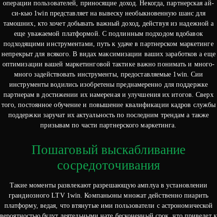
операции пользователей, приносящие доход. Некогда, партнерская ай-
си-кью 1win представляет на вывеску необыкновенную шанс для
тамошних, кто хочет добывать важный доход, действуя из надежной а
еще уважаемой платформой. С подлинным подходом вдобавок
подходящими инструментами, путь к удаче в партнерском маркетинге
непрекрыт для всякого. В видах максимизации ваших заработков а еще
оптимизации вашей маркетинговой тактике важно понимать и много-
много задействовать инструменты, предоставляемые 1win. Сии
инструменты водились изобретены преднамеренно для поддержке
партнерам в достижении их намереная и улучшения их итогов. Сверх
того, постоянное обучение и повышение квалификации кадров службы
поддержки заручат их актуальность по последним трендам а также
призывам по части партнерского маркетинга.
Пошаговый выскабливание
сосредоточивания
Такие моменты развлекают разрешающую амплуа в установлении
грандиозного LTV 1win. Компаньоны множат действенно пиарить
платформу, ведая, что втянутые ими пользователи с астрономической
вероятностью будут деятельными нате бесконечный срок, что приведет к