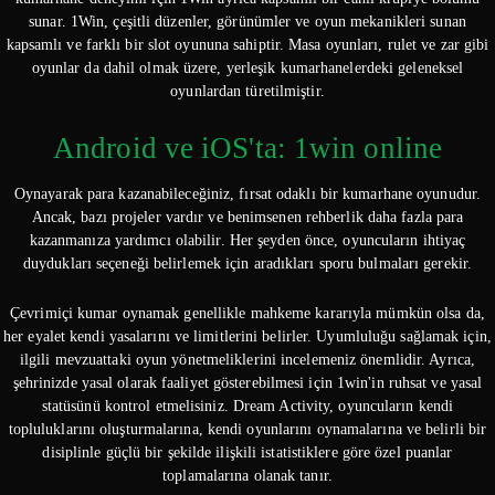
sunar.
1Win, çeşitli düzenler, görünümler ve oyun mekanikleri sunan
kapsamlı ve farklı bir slot oyununa sahiptir. Masa oyunları, rulet ve zar gibi
oyunlar da dahil olmak üzere, yerleşik kumarhanelerdeki geleneksel
oyunlardan türetilmiştir.
Android ve iOS'ta: 1win online
Oynayarak para kazanabileceğiniz, fırsat odaklı bir kumarhane oyunudur.
Ancak, bazı projeler vardır ve benimsenen rehberlik daha fazla para
kazanmanıza yardımcı olabilir. Her şeyden önce, oyuncuların ihtiyaç
duydukları seçeneği belirlemek için aradıkları sporu bulmaları gerekir.
Çevrimiçi kumar oynamak genellikle mahkeme kararıyla mümkün olsa da,
her eyalet kendi yasalarını ve limitlerini belirler. Uyumluluğu sağlamak için,
ilgili mevzuattaki oyun yönetmeliklerini incelemeniz önemlidir. Ayrıca,
şehrinizde yasal olarak faaliyet gösterebilmesi için 1win'in ruhsat ve yasal
statüsünü kontrol etmelisiniz. Dream Activity, oyuncuların kendi
topluluklarını oluşturmalarına, kendi oyunlarını oynamalarına ve belirli bir
disiplinle güçlü bir şekilde ilişkili istatistiklere göre özel puanlar
toplamalarına olanak tanır.