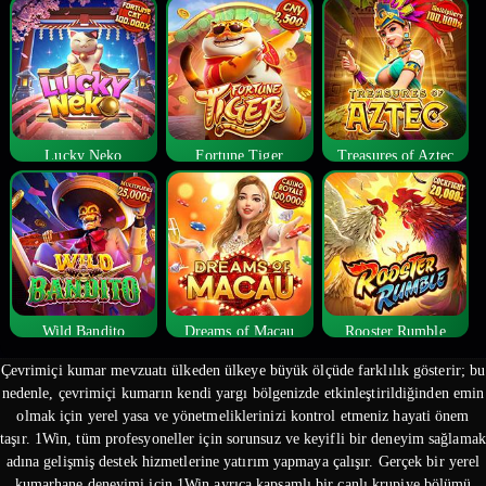
Lucky Neko
Fortune Tiger
Treasures of Aztec
Wild Bandito
Dreams of Macau
Rooster Rumble
Çevrimiçi kumar mevzuatı ülkeden ülkeye büyük ölçüde farklılık gösterir; bu
nedenle, çevrimiçi kumarın kendi yargı bölgenizde etkinleştirildiğinden emin
olmak için yerel yasa ve yönetmeliklerinizi kontrol etmeniz hayati önem
taşır. 1Win, tüm profesyoneller için sorunsuz ve keyifli bir deneyim sağlamak
adına gelişmiş destek hizmetlerine yatırım yapmaya çalışır. Gerçek bir yerel
kumarhane deneyimi için 1Win ayrıca kapsamlı bir canlı krupiye bölümü