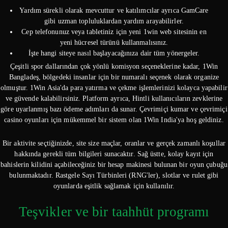
Yardım sürekli olarak mevcuttur ve katılımcılar ayrıca GamCare
gibi uzman topluluklardan yardım arayabilirler.
Cep telefonunuz veya tabletiniz için yeni 1win web sitesinin en
yeni hücresel türünü kullanmalısınız.
İşte hangi siteye nasıl başlayacağınıza dair tüm yönergeler.
Çeşitli spor dallarından çok yönlü komisyon seçeneklerine kadar, 1Win
Bangladeş, bölgedeki insanlar için bir numaralı seçenek olarak organize
olmuştur. 1Win Asia'da para yatırma ve çekme işlemlerinizi kolayca yapabilir
ve güvende kalabilirsiniz. Platform ayrıca, Hintli kullanıcıların zevklerine
göre uyarlanmış bazı ödeme adımları da sunar. Çevrimiçi kumar ve çevrimiçi
casino oyunları için mükemmel bir sistem olan 1Win India'ya hoş geldiniz.
Bir aktivite seçtiğinizde, site size maçlar, oranlar ve gerçek zamanlı koşullar
hakkında gerekli tüm bilgileri sunacaktır. Sağ üstte, kolay kayıt için
bahislerin kilidini açabileceğiniz bir hesap makinesi bulunan bir oyun çubuğu
bulunmaktadır. Rastgele Sayı Türbinleri (RNG'ler), slotlar ve rulet gibi
oyunlarda eşitlik sağlamak için kullanılır.
Teşvikler ve bir taahhüt programı