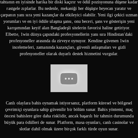
tahtanın en iyisinde harika bir diski kaçırır ve ödül pozisyonuna düşene kadar
rastgele zıplarlar. Bu nedenle, mekaniği her düşüşte heyecan yaratır ve
çarpanın yanı sıra yeni kazançlar da etkileyici olabilir. Yeni ilgi çekici uzman
yorumları ve en iyi ödüle ulaşma şansı, onu beceri, şans ve gösterişin yeni
karışımından keyif alan Bangladeşli sitelerin favorisi haline getiriyor.
Elbette, 1win dünya çapındaki profesyonellerin yanı sıra Hindistan'daki
profesyoneller arasında da zirveye oynuyor. Kendine güvenen 1win
incelemeleri, zamanında kazançları, güvenli anlaşmaları ve gizli
profesyoneller olarak duyarlı destek hizmetini vurgular.
Canlı olaylara bahis oynamak istiyorsanız, platform küresel ve bölgesel
çevrimiçi oyunlara sahip güvenilir bir bölüm sunar. Bahis yöntemi, maç
öncesi bahislere göre daha risklidir, ancak başarılı bir tahmin durumunda
büyük para ödülleri de sunar. Platform, masa oyunları, canlı casinolar ve
slotlar dahil olmak üzere birçok farklı türde oyun sunar.