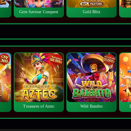
Gem Saviour Conquest
Gold Blitz
Treasures of Aztec
Wild Bandito