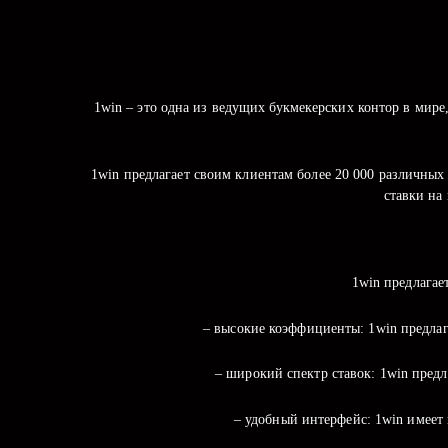
1win – это одна из ведущих букмекерских контор в мире
1win предлагает своим клиентам более 20 000 различных 
ставки на
1win предлагае
– высокие коэффициенты: 1win предлаг
– широкий спектр ставок: 1win предл
– удобный интерфейс: 1win имеет 