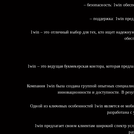
– безопасность: 1win обес
– поддержка: 1win пред
1win – это отличный выбор для тех, кто ищет надежну
обес
1win – это ведущая букмекерская контора, которая предл
Компания 1win была создана группой опытных специалисто
инновационности и доступности. В резул
Одной из ключевых особенностей 1win является ее моби
разработана с
1win предлагает своим клиентам широкий спектр услу
ра