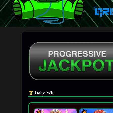
Daily Wins