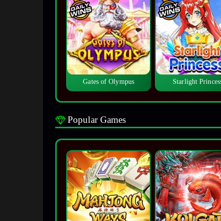
Gates of Olympus
Starlight Princes
Popular Games