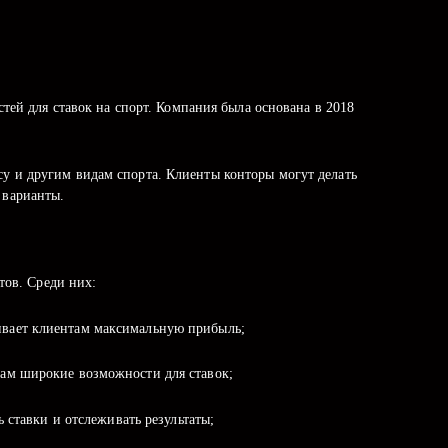
тей для ставок на спорт. Компания была основана в 2018
ису и другим видам спорта. Клиенты конторы могут делать
 варианты.
тов. Среди них:
чивает клиентам максимальную прибыль;
нтам широкие возможности для ставок;
 ставки и отслеживать результаты;