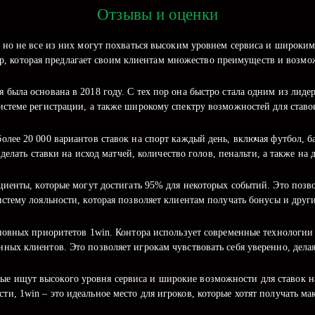
Отзывы и оценки
р, но не все из них могут похваться высоким уровнем сервиса и широки
, которая предлагает своим клиентам множество преимуществ и возмож
я была основана в 2018 году. С тех пор она быстро стала одним из лидер
истеме регистрации, а также широкому спектру возможностей для ставок
олее 20 000 вариантов ставок на спорт каждый день, включая футбол, б
делать ставки на исход матчей, количество голов, пенальти, а также на 
циенты, которые могут достигать 95% для некоторых событий. Это позв
систему лояльности, которая позволяет клиентам получать бонусы и друг
сновных приоритетов 1win. Контора использует современные технологии
ных клиентов. Это позволяет игрокам чувствовать себя уверенно, делая
орые ищут высокого уровня сервиса и широкие возможности для ставок н
и, 1win – это идеальное место для игроков, которые хотят получать м