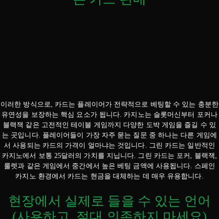
이러한 방식으로, 카드는 플레이어가 전략적으로 베팅할 수 있는 충분한
유연성을 보장하는 핵심 요소가 됩니다. 카지노는 슬롯머신부터 포커나
블랙잭 같은 고전적인 테이블 게임까지 다양한 도박 게임을 즐길 수 있
는 곳입니다. 플레이어들이 가장 자주 묻는 질문 중 하나는 다른 게임에
서 사용되는 카드의 가격이 얼마냐는 것입니다. 그린 카드는 일반적인
카지노에서 보통 25달러의 가치를 지닙니다. 그린 카드는 포커, 블랙잭,
룰렛과 같은 게임에서 중간에서 높은 베팅 금액에 사용됩니다. 스페인
카지노 환경에서 카드는 현금을 대체하는 데 매우 유용합니다.
현장에서 실제로 들을 수 있는 언어
(사용하고, 절대 의존하지 마세요)