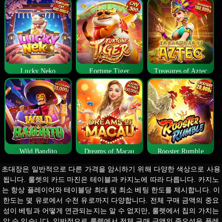
Lucky Neko
Fortune Tiger
Treasures of Aztec
Wild Bandito
Dreams of Macau
Rooster Rumble
초대장은 일반적으로 다른 가격을 암시하기 위해 다양한 색상으로 사용
됩니다. 룰렛의 카드 마진은 테이블과 카지노에 따라 다릅니다. 카지노
는 항상 플레이어와 테이블당 최대 및 최소 베팅 한도를 제시합니다. 이
한도는 몇 유로에서 수천 유로까지 다양합니다. 전체 구매 금액의 중요
성이 베팅과 어떻게 연관되는지는 알 수 없지만, 룰렛에서 칩의 가치는
알 수 있습니다. 일반적으로 룰렛에서 전체 구매 금액의 중요성은 플레