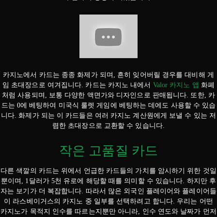
카지노에서 카드는 종종 화제가 되며, 흔히 잊어버릴 경우를 대비해 게
임 초대장으로 여겨집니다. 카드는 카지노 내에서
Valor 카지노 앱
화폐
처럼 사용되며, 보통 다양한 액면가와 디자인으로 판매됩니다. 또한, 카
드는 0에 베팅하여 미국식 룰렛 게임에 베팅하는 데에도 사용할 수 있습
니다. 화제가 되는 이 카드들은 여러 카지노 계산원에게 보낼 수 있는 저
렴한 초대장으로 교환할 수 있습니다.
작은 고품질 카드
다른 색깔의 카드는 위에서 언급한 카드들의 가치를 암시하기 위한 것일
뿐이며, 1달러가 5천 유로에 해당할 때를 의미할 수 있습니다. 하지만 후
자는 보기가 더 복잡합니다. 따라서 많은 외국인 플레이어와 플레이어들
이 라스베이거스의 카지노 중 일부를 선택하려고 합니다. 우리는 어떤
카지노가 목적지 인수를 따르는지뿐만 아니라, 인수 연도와 날짜가 먼저