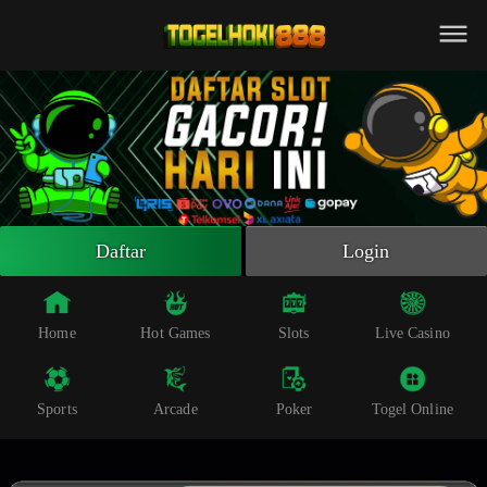
Beranda
Slot Online
Live Casino
Sportsbook
Arcade
Togel Online
Daftar
Login
Poker
Whatsapp
Home
Hot Games
Slots
Live Casino
Telegram
Sports
Arcade
Poker
Togel Online
Livechat