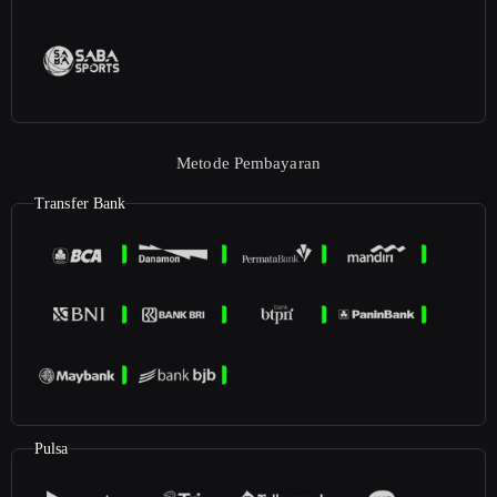
Metode Pembayaran
Transfer Bank
Pulsa