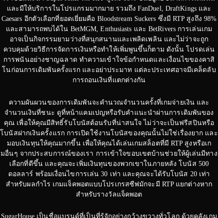
และมีให้บริการในโปรแกรมมากมาย รวมถึง FanDuel, DraftKings และ
Caesars อีกตัวเลือกที่ยอดเยี่ยมคือ Bloodstream Suckers ซึ่งมี RTP สูงถึง 98%
และสามารถพบได้ใน BetMGM, Enthusiasts และ BetRivers การเล่นเกม
อาจเป็นกิจกรรมยามว่างที่สนุกสนานและเพลิดเพลิน และไม่ว่าจะถูก
ควบคุมด้วยวิธีการจัดการเงินหรือทำให้เพิ่มพูนขึ้นก็ตาม ดังนั้น โปรดเล่น
การพนันอย่างชาญฉลาด ทำความเข้าใจข้อกำหนดและเงื่อนไขของคาสิ
โนก่อนการเดิมพันครั้งแรก และอย่าประมาท แต่ละประเทศอาจมีเคล็ดลับ
การถอนเงินที่แตกต่างกัน
ความผันผวนของการเดิมพันจะคำนวณจำนวนครั้งที่เกมจ่ายเงิน และ
จำนวนเงินที่ชนะ ดูที่หน้าแคมเปญหรือรับคำแนะนำผ่านการเดิมพันของ
คุณ เพื่อให้คุณมีสิทธิ์รับโบนัสต้อนรับที่น่าสนใจ ไม่ว่าจะเป็นฟรีสปินหรือ
โบนัสฝากเงินครั้งแรก การเปิดใช้งานโบนัสของคุณนั้นไม่ใช่เรื่องยาก และ
มอบเงินทุนให้คุณมากขึ้น เพื่อให้คุณได้เล่นเกมสล็อตที่มี RTP สูงหรือเก
มอื่นๆ จากประสบการณ์ของเรา การเข้าใจขอบเขตบ้านช่วยให้ผู้เล่นมีทาง
เลือกที่ดีขึ้น และคุณจะเพิ่มเงินทุนของพวกเขาในภายหลัง โบนัส 500
ดอลลาร์ พร้อมเงื่อนไขการเล่น 30 เท่า และคุณจะได้รับโบนัส 20 เท่า
สำหรับผลกำไร เกมแจ็คพอตแบบโปรเกรสซีฟมักจะมี RTP แยกต่างหาก
สำหรับรางวัลแจ็คพอต
SugarHouse เป็นชื่อแบรนด์ที่เป็นที่รู้จักอย่างกว้างขวางทั่วโลก ด้วยคลังเกม