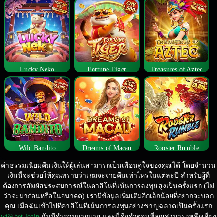
Lucky Neko
Fortune Tiger
Treasures of Aztec
Wild Bandito
Dreams of Macau
Rooster Rumble
ค่าธรรมเนียมคืนเงินให้ผู้เล่นสามารถเป็นเพื่อนคู่ใจของคุณได้ โดยจำนวน
เงินนี้จะช่วยให้คุณทราบว่าเกมจะจ่ายคืนเท่าไหร่ในแต่ละปี สำหรับผู้ที่
ต้องการสัมผัสประสบการณ์ในคาสิโนที่เน้นการลงทุนสูงเป็นครั้งแรก (ไม่
ว่าจะมาก่อนหรือในอนาคต) เรามีข้อมูลเพิ่มเติมอีกเล็กน้อยที่อยากจะบอก
คุณ เมื่อฉันเข้าไปที่คาสิโนที่เน้นการลงทุนอย่างชาญฉลาดเป็นครั้งแรก
w69 bet login
ฉันมีคำถามมากมาย และนี่คือคำตอบที่คุณสามารถหลีกเลี่ยง