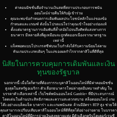
ค่าคอมมิชชั่นคือจำนวนเงินสดที่สถานประกอบการพนัน
ออนไลน์จ่ายคืนให้กับผู้เข้าร่วม
คุณจะพบข้อกำหนดการเดิมพันผลประโยชน์หลักในแง่ของข้อ
กำหนดและเกณฑ์ ดังนั้นโปรดแน่ใจว่าคุณเข้าใจอย่างถ่องแท้
ตั้งแต่มาตรฐานการเดิมพันที่ล้ำสมัยไปจนถึงศัพท์แสงทางการ
ธนาคาร มีหลายสิ่งที่ดูเหมือนจะถูกตัดออกเนื่องจากมาตรฐาน
เหล่านี้
แจ็คพอตแบบโปรเกรสซีฟบนเว็บกำลังได้รับความนิยมไล่ตาม
ทันเกมประเภทเดิมๆ ในแง่ของผลกำไรจากคาสิโนที่ดีที่สุด
นิสัยในการควบคุมการเดิมพันและเงิน
ทุนของรัฐบาล
นอกจากนี้ เมื่อใดก็ตามที่ต้องการระบุคาสิโนออนไลน์ที่มีค่าคอมมิชชั่น
สูงสุดในสหรัฐอเมริกา ตัวเลือกธนาคารใหม่ล่าสุดมีบทบาทสำคัญ ใน
บรรดาตัวเลือกเหล่านี้ เว็บไซต์พนันออนไลน์ Gamble+ ที่มีประสบการณ์
โดดเด่นในด้านประสิทธิภาพและความสะดวกสบาย สล็อตออนไลน์ เกม
โต๊ะอย่างแบล็คแจ็ค บาคาร่า และเกมพนันสด ล้วนมีอัตรา RTP สูง ช่วยให้
คุณสามารถเปรียบเทียบคาสิโนออนไลน์ที่ดีที่สุดได้อย่างง่ายดาย ในบรรดา
คาสิโนออนไลน์ที่มีการจ่ายเงินสูงหลายแห่ง มีตัวเลือกคริปโตเคอร์เรนซี