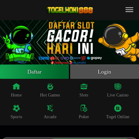
Beranda
Slot Online
Live Casino
Sportsbook
Arcade
Togel Online
Daftar
Login
Poker
Whatsapp
Home
Hot Games
Slots
Live Casino
Telegram
Sports
Arcade
Poker
Togel Online
Livechat