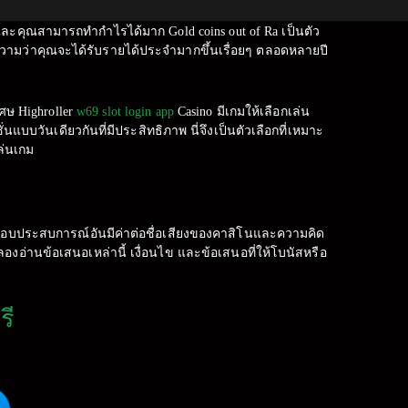
ละคุณสามารถทำกำไรได้มาก Gold coins out of Ra เป็นตัว
ายความว่าคุณจะได้รับรายได้ประจำมากขึ้นเรื่อยๆ ตลอดหลายปี
เศษ Highroller
w69 slot login app
Casino มีเกมให้เลือกเล่น
บวันเดียวกันที่มีประสิทธิภาพ นี่จึงเป็นตัวเลือกที่เหมาะ
ล่นเกม
บประสบการณ์อันมีค่าต่อชื่อเสียงของคาสิโนและความคิด
ร ลองอ่านข้อเสนอเหล่านี้ เงื่อนไข และข้อเสนอที่ให้โบนัสหรือ
รี