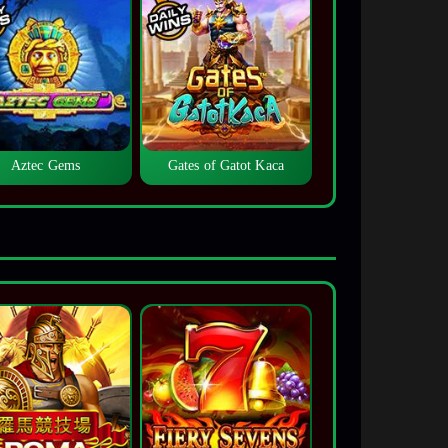
Aztec Gems
Gates of Gatot Kaca