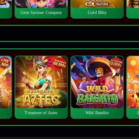
Gem Saviour Conquest
Gold Blitz
Treasures of Aztec
Wild Bandito