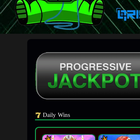
Daily Wins