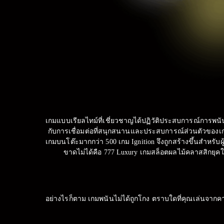
เกมแบบเรียลไทม์ที่เชี่ยวชาญได้ปฏิวัติประสบการณ์การพนัน
กับการเชื่อมต่อที่สนุกสนานและประสบการณ์ส่วนตัวของเ
เกมบนโต๊ะมากกว่า 500 เกม Ignition จึงถูกสร้างขึ้นสำหรับผู้
ขาดไม่ได้คือ 777 Luxury เกมสล็อตผลไม้คลาสสิกยุค
อย่างไรก็ตาม เกมพนันไม่ได้ถูกโกง ตราบใดที่คุณเล่นจากคาส