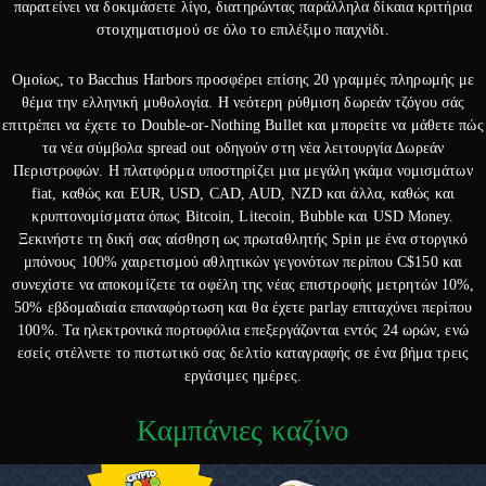
παρατείνει να δοκιμάσετε λίγο, διατηρώντας παράλληλα δίκαια κριτήρια
στοιχηματισμού σε όλο το επιλέξιμο παιχνίδι.
Ομοίως, το Bacchus Harbors προσφέρει επίσης 20 γραμμές πληρωμής με
θέμα την ελληνική μυθολογία. Η νεότερη ρύθμιση δωρεάν τζόγου σάς
επιτρέπει να έχετε το Double-or-Nothing Bullet και μπορείτε να μάθετε πώς
τα νέα σύμβολα spread out οδηγούν στη νέα λειτουργία Δωρεάν
Περιστροφών. Η πλατφόρμα υποστηρίζει μια μεγάλη γκάμα νομισμάτων
fiat, καθώς και EUR, USD, CAD, AUD, NZD και άλλα, καθώς και
κρυπτονομίσματα όπως Bitcoin, Litecoin, Bubble και USD Money.
Ξεκινήστε τη δική σας αίσθηση ως πρωταθλητής Spin με ένα στοργικό
μπόνους 100% χαιρετισμού αθλητικών γεγονότων περίπου C$150 και
συνεχίστε να αποκομίζετε τα οφέλη της νέας επιστροφής μετρητών 10%,
50% εβδομαδιαία επαναφόρτωση και θα έχετε parlay επιταχύνει περίπου
100%. Τα ηλεκτρονικά πορτοφόλια επεξεργάζονται εντός 24 ωρών, ενώ
εσείς στέλνετε το πιστωτικό σας δελτίο καταγραφής σε ένα βήμα τρεις
εργάσιμες ημέρες.
Καμπάνιες καζίνο