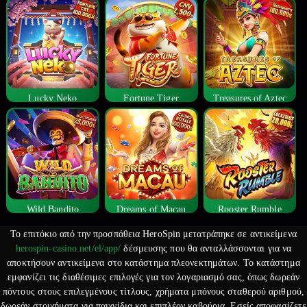
Lucky Neko
Fortune Tiger
Treasures of Aztec
Wild Bandito
Dreams of Macau
Rooster Rumble
Το επιτόκιο από την προσπάθεια HeroSpin μετατράπηκε σε αντικείμενα
herospin-casino.net/el/app/
δέσμευσης που θα ανταλλάσσονται για να
αποκτήσουν αντικείμενα στο κατάστημα πλεονεκτημάτων. Το κατάστημα
εμφανίζει τις διαθέσιμες επιλογές για τον λογαριασμό σας, όπως δωρεάν
πόντους στους επιλεγμένους τίτλους, χρήματα μπόνους σταθερού αριθμού,
δωρεάν στοιχήματα για παιχνίδια και επιπλέον καβούρια.
Εσείς αποφασίζετε