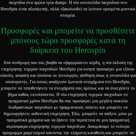
παιχνίδια στα πρώτα τρία dumps. Η νέα ιστοσελίδα παιχνιδιού στο
HeroSpin είναι αξιοπρεπής, αλλά εξακολουθεί να λείπουν ορισμένα μυστικά
στοιχεία.
Προσφορές και μπορείτε να προσθέσετε
μπόνους τώρα προσφορές κατά τη
διάρκεια του Herospin
Από συνδρομή που σας βοηθά να εξαργυρώσετε κέρδη, η νέα έκδοση της
επιχείρησης τυχερών παιχνιδιών HeroSpin για κινητά προσφέρει μια εξίσου
εύκολη, ασφαλή και πλούσια σε λειτουργίες αίσθηση όπως η ιστοσελίδα για
υπολογιστές. Για όσους αναζητούν ζωντανά στοιχήματα στο HeroSpin,
μπορείτε να τοποθετήσετε τα στοιχήματά σας αμέσως και να συνεχίσετε το
βήμα καθώς εκτυλίσσεται. Η νέα επιχείρηση τυχερών παιχνιδιών σε
πραγματικό χρόνο HeroSpin θα σας προσφέρει μια μεγάλη ποικιλία
διαδραστικών παιχνιδιών με πραγματικούς παίκτες και μπορείτε να
δημιουργήσετε αυθεντική επιχείρηση. Εδώ, μπορείτε να παίξετε μόνο με
πραγματικά χρήματα και να ζήσετε την περιπέτεια σε μια πραγματική
ατμόσφαιρα επιχείρησης τυχερών παιχνιδιών. Δοκιμάσαμε το νεότερο
πρόγραμμα χαιρετισμού κάνοντας την ελάχιστη κατάθεση και μπορείτε να